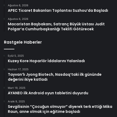
Ağustos 6, 2026
APEC Ticaret Bakanları Toplantısı Suzhou’da Başladı
Ağustos 6, 2026
Macaristan Başbakanı, Satranç Büyük Ustası Judit
Polgar’a Cumhurbaşkanlığı Teklifi Götürecek
Rastgele Haberler
Eylül 5, 2025
Kuzey Kore Hoparlör İddalarını Yalanladı
Haziran 17, 2025
Tayvan’lı Jyong Biotech, Nasdaq’taki ilk gününde
değerini ikiye katladı
Mart 19, 2025
AYANEO ilk Android oyun tabletini duyurdu
Aralık 9, 2025
Sevgilisinin “Çocuğun olmuyor” diyerek terk ettiği Mika
Raun, anne olmak için eğitime başladı