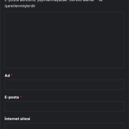
işaretlenmişlerdir
Y
o
r
u
m
*
Ad
*
E-posta
*
İnternet sitesi