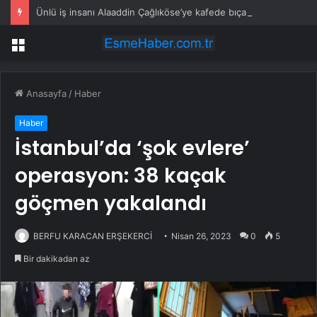
Ünlü iş insanı Alaaddin Çağlıköse’ye kafede bıçaklı saldırının görüntüleri ortaya çıktı
Menü
Anasayfa
/
Haber
Haber
İstanbul’da ‘şok evlere’
operasyon: 38 kaçak
göçmen yakalandı
BERFU KARACAN ERŞEKERCİ
Nisan 26, 2023
0
5
Bir dakikadan az