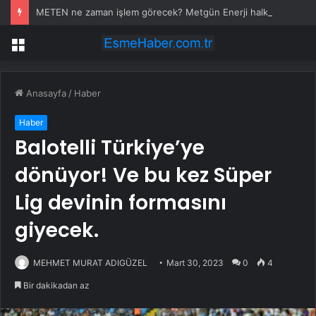
METEN ne zaman işlem görecek? Metgün Enerji halka arz kaç lot verdi?
Menü
Anasayfa
/
Haber
Haber
Balotelli Türkiye’ye
dönüyor! Ve bu kez Süper
Lig devinin formasını
giyecek.
MEHMET MURAT ADIGÜZEL
Mart 30, 2023
0
4
Bir dakikadan az