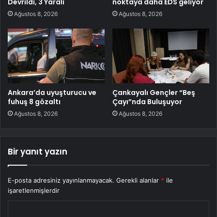
Devrildi, 3 Yaralı
noktaya daha EDS geliyor
Ağustos 8, 2026
Ağustos 8, 2026
Ankara’da uyuşturucu ve
Çankayalı Gençler “Beş
fuhuş 8 gözaltı
Çayı”nda Buluşuyor
Ağustos 8, 2026
Ağustos 8, 2026
Bir yanıt yazın
E-posta adresiniz yayınlanmayacak.
Gerekli alanlar
*
ile
işaretlenmişlerdir
Y