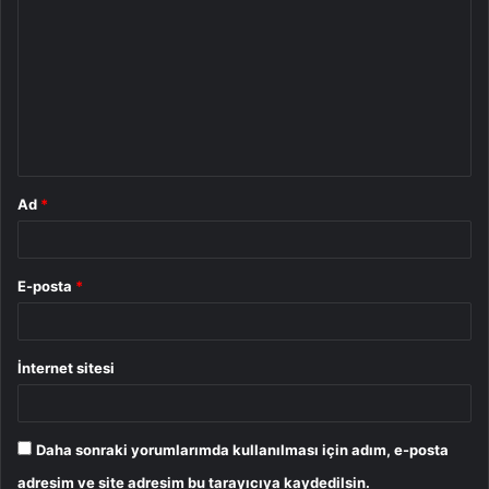
o
r
u
m
*
Ad
*
E-posta
*
İnternet sitesi
Daha sonraki yorumlarımda kullanılması için adım, e-posta
adresim ve site adresim bu tarayıcıya kaydedilsin.