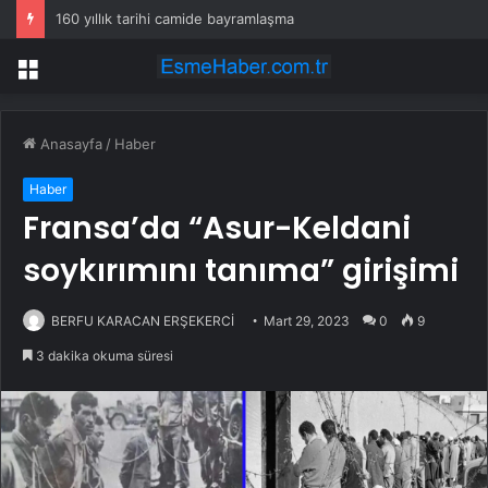
160 yıllık tarihi camide bayramlaşma
Menü
Anasayfa
/
Haber
Haber
Fransa’da “Asur-Keldani
soykırımını tanıma” girişimi
BERFU KARACAN ERŞEKERCİ
Mart 29, 2023
0
9
3 dakika okuma süresi