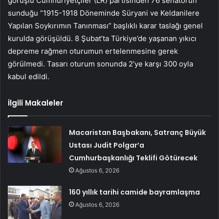
görüşlü Cumhuriyetçiler (LR) partisinden 76 senatörün
sunduğu “1915-1918 Döneminde Süryani ve Keldanilere
Yapılan Soykırımın Tanınması” başlıklı karar taslağı genel
kurulda görüşüldü. 8 Şubat’ta Türkiye’de yaşanan yıkıcı
depreme rağmen oturumun ertelenmesine gerek
görülmedi. Tasarı oturum sonunda 2’ye karşı 300 oyla
kabul edildi.
İlgili Makaleler
Macaristan Başbakanı, Satranç Büyük
Ustası Judit Polgar’a
Cumhurbaşkanlığı Teklifi Götürecek
Ağustos 6, 2026
160 yıllık tarihi camide bayramlaşma
Ağustos 6, 2026