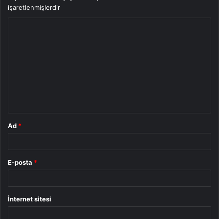
işaretlenmişlerdir
Y
o
r
u
m
*
Ad
*
E-posta
*
İnternet sitesi