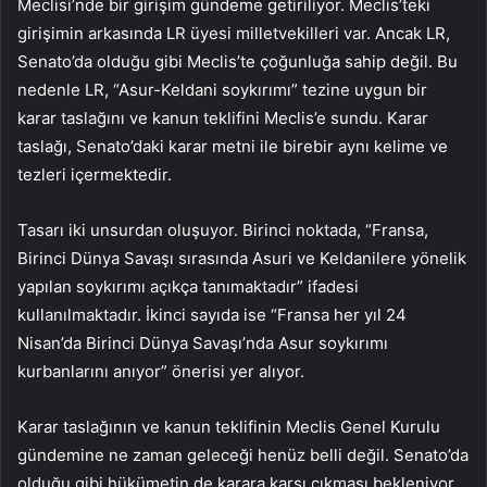
Meclisi’nde bir girişim gündeme getiriliyor. Meclis’teki
girişimin arkasında LR üyesi milletvekilleri var. Ancak LR,
Senato’da olduğu gibi Meclis’te çoğunluğa sahip değil. Bu
nedenle LR, “Asur-Keldani soykırımı” tezine uygun bir
karar taslağını ve kanun teklifini Meclis’e sundu. Karar
taslağı, Senato’daki karar metni ile birebir aynı kelime ve
tezleri içermektedir.
Tasarı iki unsurdan oluşuyor. Birinci noktada, “Fransa,
Birinci Dünya Savaşı sırasında Asuri ve Keldanilere yönelik
yapılan soykırımı açıkça tanımaktadır” ifadesi
kullanılmaktadır. İkinci sayıda ise “Fransa her yıl 24
Nisan’da Birinci Dünya Savaşı’nda Asur soykırımı
kurbanlarını anıyor” önerisi yer alıyor.
Karar taslağının ve kanun teklifinin Meclis Genel Kurulu
gündemine ne zaman geleceği henüz belli değil. Senato’da
olduğu gibi hükümetin de karara karşı çıkması bekleniyor.