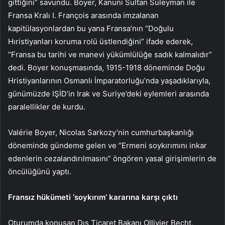
gittiğini” savundu. Boyer, Kanuni Sultan Süleyman ile
Fransa Kralı I. François arasında imzalanan
kapitülasyonlardan bu yana Fransa’nın “Doğulu
Hıristiyanları koruma rolü üstlendiğini” ifade ederek,
“Fransa bu tarihi ve manevi yükümlülüğe sadık kalmalıdır”
dedi. Boyer konuşmasında, 1915-1918 döneminde Doğu
Hristiyanlarının Osmanlı İmparatorluğu’nda yaşadıklarıyla,
günümüzde IŞİD’in Irak ve Suriye’deki eylemleri arasında
paralellikler de kurdu.
Valérie Boyer, Nicolas Sarkozy’nin cumhurbaşkanlığı
döneminde gündeme gelen ve “Ermeni soykırımını inkar
edenlerin cezalandırılmasını” öngören yasal girişimlerin de
öncülüğünü yaptı.
Fransız hükümeti ‘soykırım’ kararına karşı çıktı
Oturumda konuşan Dış Ticaret Bakanı Ollivier Becht,