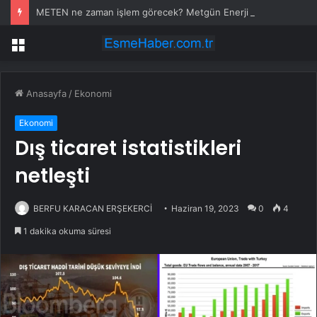
METEN ne zaman işlem görecek? Metgün Enerji halka arz kaç lot verdi?
Menü
Anasayfa
/
Ekonomi
Ekonomi
Dış ticaret istatistikleri
netleşti
BERFU KARACAN ERŞEKERCİ
Haziran 19, 2023
0
4
1 dakika okuma süresi