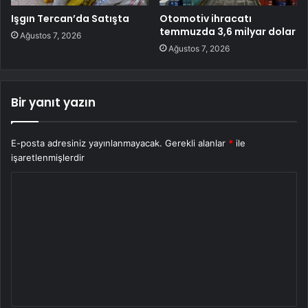
Işgın Tercan’da Satışta
Otomotiv ihracatı
temmuzda 3,6 milyar dolar
Ağustos 7, 2026
Ağustos 7, 2026
Bir yanıt yazın
E-posta adresiniz yayınlanmayacak.
Gerekli alanlar
*
ile
işaretlenmişlerdir
Y
o
r
u
m
*