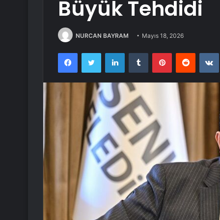
Büyük Tehdidi
NURCAN BAYRAM
Mayıs 18, 2026
Facebook
Twitter
LinkedIn
Tumblr
Pinterest
Reddit