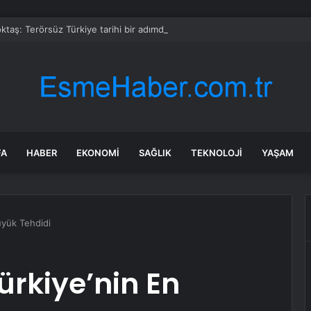
taş: Terörsüz Türkiye tarihi bir adımdır
FA
HABER
EKONOMI
SAĞLIK
TEKNOLOJI
YAŞAM
üyük Tehdidi
rkiye’nin En