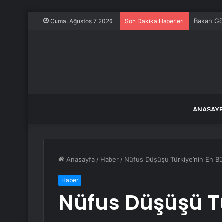
Bakan Gök
Cuma, Ağustos 7 2026
Son Dakika Haberleri
ANASAY
Anasayfa
/
Haber
/
Nüfus Düşüşü Türkiye’nin En B
Haber
Nüfus Düşüşü Tü