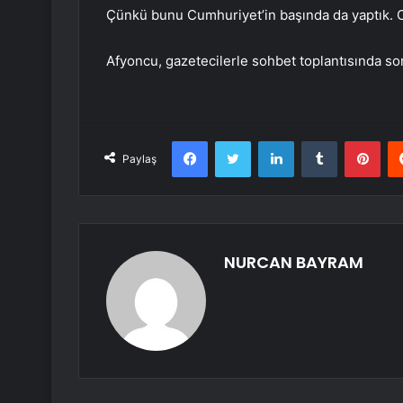
Çünkü bunu Cumhuriyet’in başında da yaptık.
Afyoncu, gazetecilerle sohbet toplantısında soru
Facebook
Twitter
LinkedIn
Tumblr
Pint
Paylaş
NURCAN BAYRAM