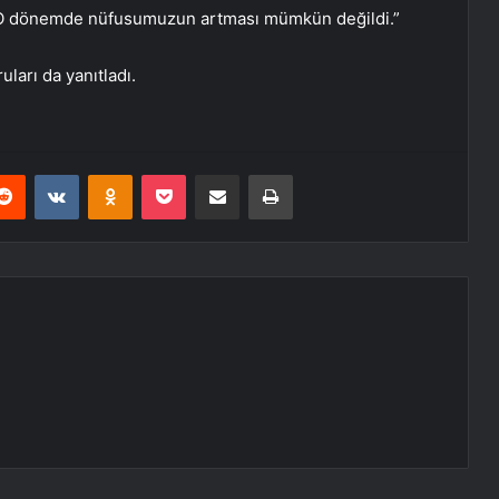
 O dönemde nüfusumuzun artması mümkün değildi.”
ları da yanıtladı.
erest
Reddit
VKontakte
Odnoklassniki
Pocket
E-Posta ile paylaş
Yazdır