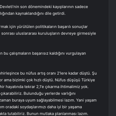
evleti’nin son dönemindeki kayıplarının sadece
ığından kaynaklandığını dile getirdi.
ak için yürütülen politikaların başarılı sonuçlar
 sonrası uluslararası kuruluşların devreye girmesiyle
n bu çalışmaların başarısız kaldığını vurgulayan
şehirleşince bu nüfus artış oranı 2’lere kadar düştü. Şu
r ama bizimki çok hızlı düştü. Nüfus düşüşü Türkiye
ehir hayatında tekrar 2,1’e çıkarma ihtimalimiz yok.
r çıkarabiliriz. Bulunduğu yerlerde varlığını
 zaman buraya uyum sağlayabilmesi lazım. Yani yaşam
em oradaki soydaşlarımızı daha iyi bir yaşama
ta tutabiliriz. Bunun mutlaka planlanması lazım.