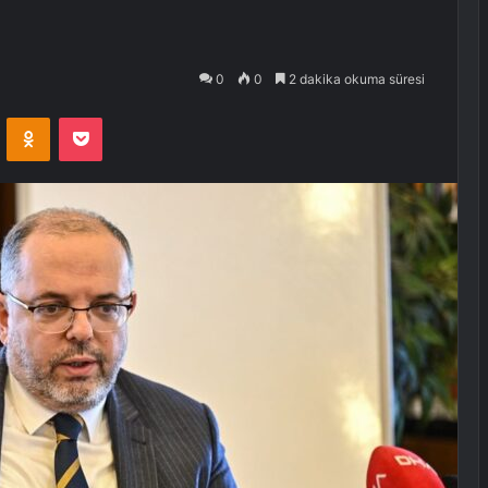
0
0
2 dakika okuma süresi
VKontakte
Odnoklassniki
Pocket