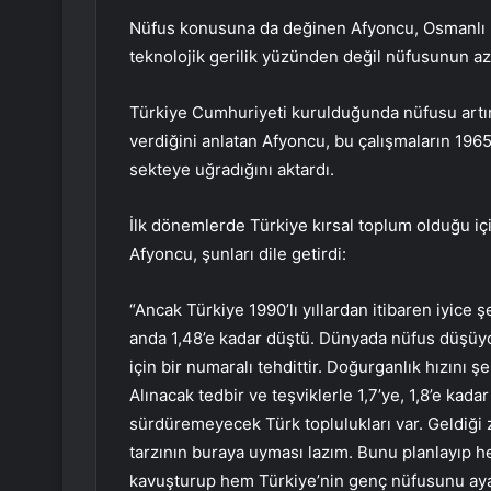
Nüfus konusuna da değinen Afyoncu, Osmanlı D
teknolojik gerilik yüzünden değil nüfusunun azl
Türkiye Cumhuriyeti kurulduğunda nüfusu artırm
verdiğini anlatan Afyoncu, bu çalışmaların 1965
sekteye uğradığını aktardı.
İlk dönemlerde Türkiye kırsal toplum olduğu içi
Afyoncu, şunları dile getirdi:
“Ancak Türkiye 1990’lı yıllardan itibaren iyice 
anda 1,48’e kadar düştü. Dünyada nüfus düşüyo
için bir numaralı tehdittir. Doğurganlık hızını ş
Alınacak tedbir ve teşviklerle 1,7’ye, 1,8’e kada
sürdüremeyecek Türk toplulukları var. Geldiği
tarzının buraya uyması lazım. Bunu planlayıp h
kavuşturup hem Türkiye’nin genç nüfusunu ayak