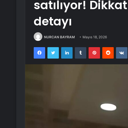
satılıyor! Dikka
detayı
NURCAN BAYRAM
Mayıs 18, 2026
Facebook
Twitter
LinkedIn
Tumblr
Pinterest
Reddit