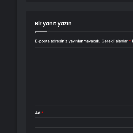
Bir yanıt yazın
E-posta adresiniz yayınlanmayacak.
Gerekli alanlar
*
i
Y
o
r
u
m
*
Ad
*