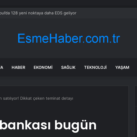
bul’da 128 yeni noktaya daha EDS geliyor
FA
HABER
EKONOMI
SAĞLIK
TEKNOLOJI
YAŞAM
 satılıyor! Dikkat çeken teminat detayı
v bankası bugün