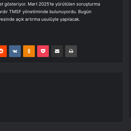
iyet gösteriyor. Mart 2025’te yürütülen soruşturma
lardır TMSF yönetiminde bulunuyordu. Bugün
vesinde açık artırma usulüyle yapılacak.
erest
Reddit
VKontakte
Odnoklassniki
Pocket
E-Posta ile paylaş
Yazdır