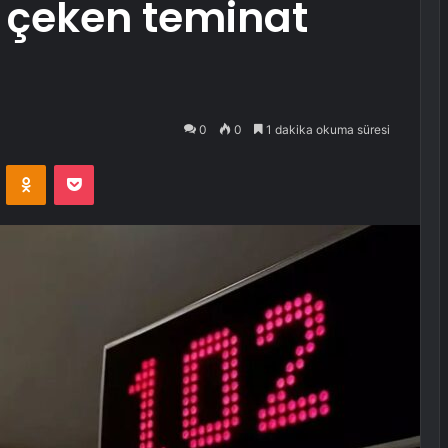
t çeken teminat
0
0
1 dakika okuma süresi
VKontakte
Odnoklassniki
Pocket