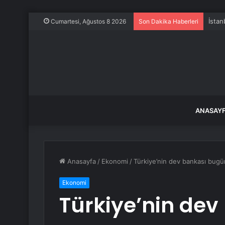
İstan
Cumartesi, Ağustos 8 2026
Son Dakika Haberleri
ANASAY
Anasayfa
/
Ekonomi
/
Türkiye’nin dev bankası bugün
Ekonomi
Türkiye’nin de